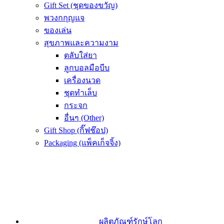
Gift Set (ชุดของขวัญ)
พวงกกุญแจ
ของเล่น
สุขภาพและความงาม
ตลับใส่ยา
ลูกบอลมือบีบ
เครื่องนวด
ชุดทำเล็บ
กระจก
อื่นๆ (Other)
Gift Shop (กิ๊ฟช๊อป)
Packaging (แพ็คเก็จจิ้ง)
ผลิตภัณฑ์รักษ์โลก