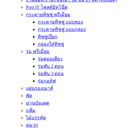
Post IT โพสต์อิทโน๊ต
กระดาษทิชชู่ พรีเมี่ยม
กระดาษทิชชู่ แบบซอง
กระดาษทิชชู่ แบบกล่อง
ทิชชู่เปียก
กล่องใส่ทิชชู่
ร่ม พรีเมี่ยม
ร่มตอนเดียว
ร่มพับ 2 ตอน
ร่มพับ 3 ตอน
ร่มกอล์ฟ
แผ่นรองเมาส์
พัด
ม่านบังแดด
แฟ้ม
ไม้บรรทัด
หมวก