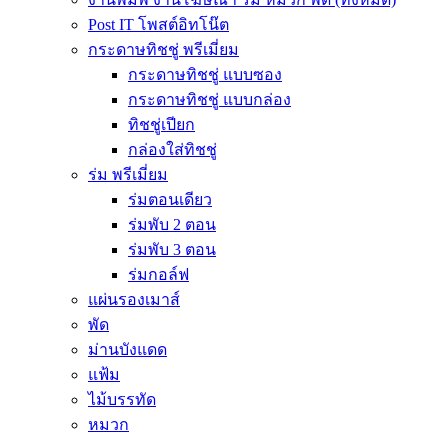
Post IT โพสต์อิทโน๊ต
กระดาษทิชชู่ พรีเมี่ยม
กระดาษทิชชู่ แบบซอง
กระดาษทิชชู่ แบบกล่อง
ทิชชู่เปียก
กล่องใส่ทิชชู่
ร่ม พรีเมี่ยม
ร่มตอนเดียว
ร่มพับ 2 ตอน
ร่มพับ 3 ตอน
ร่มกอล์ฟ
แผ่นรองเมาส์
พัด
ม่านบังแดด
แฟ้ม
ไม้บรรทัด
หมวก