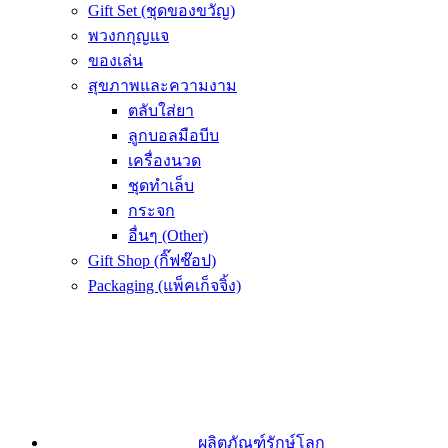
Gift Set (ชุดของขวัญ)
พวงกกุญแจ
ของเล่น
สุขภาพและความงาม
ตลับใส่ยา
ลูกบอลมือบีบ
เครื่องนวด
ชุดทำเล็บ
กระจก
อื่นๆ (Other)
Gift Shop (กิ๊ฟช๊อป)
Packaging (แพ็คเก็จจิ้ง)
ผลิตภัณฑ์รักษ์โลก