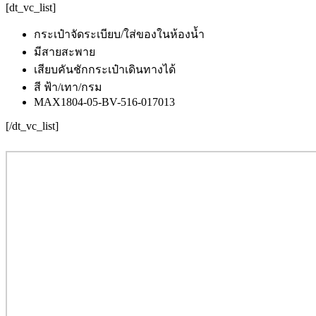
[dt_vc_list]
กระเป๋าจัดระเบียบ/ใส่ของในห้องน้ำ
มีสายสะพาย
เสียบคันชักกระเป๋าเดินทางได้
สี ฟ้า/เทา/กรม
MAX1804-05-BV-516-017013
[/dt_vc_list]