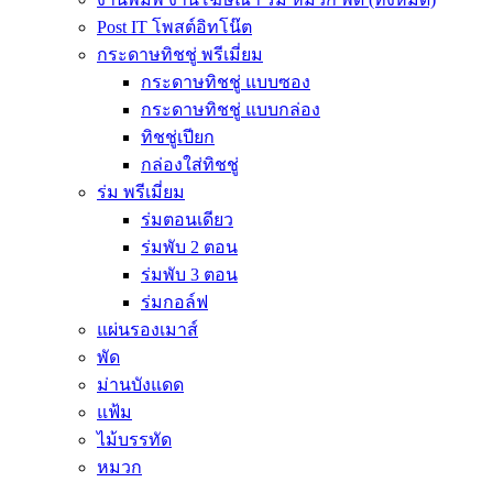
Post IT โพสต์อิทโน๊ต
กระดาษทิชชู่ พรีเมี่ยม
กระดาษทิชชู่ แบบซอง
กระดาษทิชชู่ แบบกล่อง
ทิชชู่เปียก
กล่องใส่ทิชชู่
ร่ม พรีเมี่ยม
ร่มตอนเดียว
ร่มพับ 2 ตอน
ร่มพับ 3 ตอน
ร่มกอล์ฟ
แผ่นรองเมาส์
พัด
ม่านบังแดด
แฟ้ม
ไม้บรรทัด
หมวก