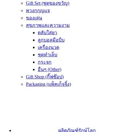
Gift Set (ชุดของขวัญ)
พวงกกุญแจ
ของเล่น
สุขภาพและความงาม
ตลับใส่ยา
ลูกบอลมือบีบ
เครื่องนวด
ชุดทำเล็บ
กระจก
อื่นๆ (Other)
Gift Shop (กิ๊ฟช๊อป)
Packaging (แพ็คเก็จจิ้ง)
ผลิตภัณฑ์รักษ์โลก