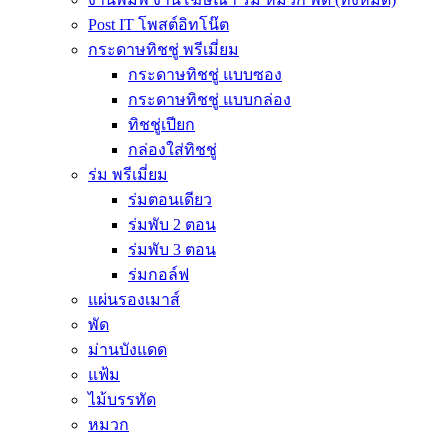
Post IT โพสต์อิทโน๊ต
กระดาษทิชชู่ พรีเมี่ยม
กระดาษทิชชู่ แบบซอง
กระดาษทิชชู่ แบบกล่อง
ทิชชู่เปียก
กล่องใส่ทิชชู่
ร่ม พรีเมี่ยม
ร่มตอนเดียว
ร่มพับ 2 ตอน
ร่มพับ 3 ตอน
ร่มกอล์ฟ
แผ่นรองเมาส์
พัด
ม่านบังแดด
แฟ้ม
ไม้บรรทัด
หมวก