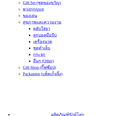
Gift Set (ชุดของขวัญ)
พวงกกุญแจ
ของเล่น
สุขภาพและความงาม
ตลับใส่ยา
ลูกบอลมือบีบ
เครื่องนวด
ชุดทำเล็บ
กระจก
อื่นๆ (Other)
Gift Shop (กิ๊ฟช๊อป)
Packaging (แพ็คเก็จจิ้ง)
ผลิตภัณฑ์รักษ์โลก