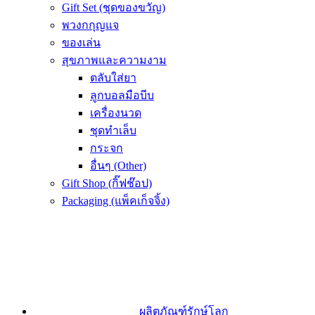
Gift Set (ชุดของขวัญ)
พวงกกุญแจ
ของเล่น
สุขภาพและความงาม
ตลับใส่ยา
ลูกบอลมือบีบ
เครื่องนวด
ชุดทำเล็บ
กระจก
อื่นๆ (Other)
Gift Shop (กิ๊ฟช๊อป)
Packaging (แพ็คเก็จจิ้ง)
ผลิตภัณฑ์รักษ์โลก