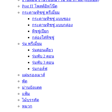
Post IT โพสต์อิทโน๊ต
กระดาษทิชชู่ พรีเมี่ยม
กระดาษทิชชู่ แบบซอง
กระดาษทิชชู่ แบบกล่อง
ทิชชู่เปียก
กล่องใส่ทิชชู่
ร่ม พรีเมี่ยม
ร่มตอนเดียว
ร่มพับ 2 ตอน
ร่มพับ 3 ตอน
ร่มกอล์ฟ
แผ่นรองเมาส์
พัด
ม่านบังแดด
แฟ้ม
ไม้บรรทัด
หมวก