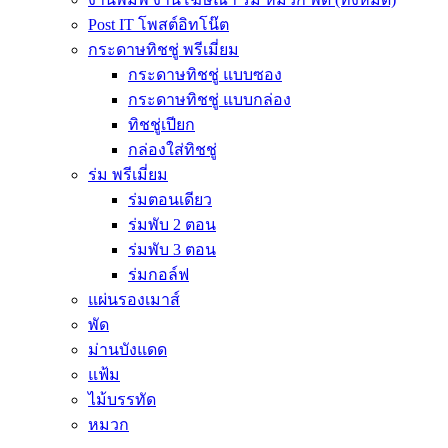
Post IT โพสต์อิทโน๊ต
กระดาษทิชชู่ พรีเมี่ยม
กระดาษทิชชู่ แบบซอง
กระดาษทิชชู่ แบบกล่อง
ทิชชู่เปียก
กล่องใส่ทิชชู่
ร่ม พรีเมี่ยม
ร่มตอนเดียว
ร่มพับ 2 ตอน
ร่มพับ 3 ตอน
ร่มกอล์ฟ
แผ่นรองเมาส์
พัด
ม่านบังแดด
แฟ้ม
ไม้บรรทัด
หมวก