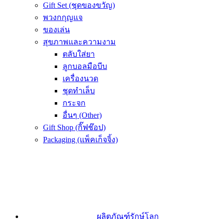
Gift Set (ชุดของขวัญ)
พวงกกุญแจ
ของเล่น
สุขภาพและความงาม
ตลับใส่ยา
ลูกบอลมือบีบ
เครื่องนวด
ชุดทำเล็บ
กระจก
อื่นๆ (Other)
Gift Shop (กิ๊ฟช๊อป)
Packaging (แพ็คเก็จจิ้ง)
ผลิตภัณฑ์รักษ์โลก