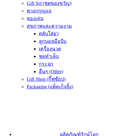
Gift Set (ชุดของขวัญ)
พวงกกุญแจ
ของเล่น
สุขภาพและความงาม
ตลับใส่ยา
ลูกบอลมือบีบ
เครื่องนวด
ชุดทำเล็บ
กระจก
อื่นๆ (Other)
Gift Shop (กิ๊ฟช๊อป)
Packaging (แพ็คเก็จจิ้ง)
ผลิตภัณฑ์รักษ์โลก