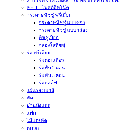
Post IT โพสต์อิทโน๊ต
กระดาษทิชชู่ พรีเมี่ยม
กระดาษทิชชู่ แบบซอง
กระดาษทิชชู่ แบบกล่อง
ทิชชู่เปียก
กล่องใส่ทิชชู่
ร่ม พรีเมี่ยม
ร่มตอนเดียว
ร่มพับ 2 ตอน
ร่มพับ 3 ตอน
ร่มกอล์ฟ
แผ่นรองเมาส์
พัด
ม่านบังแดด
แฟ้ม
ไม้บรรทัด
หมวก