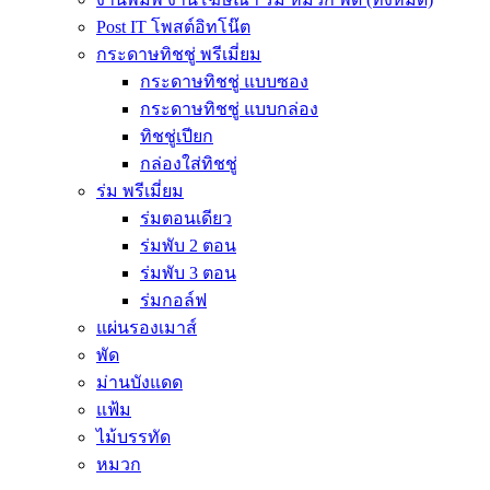
Post IT โพสต์อิทโน๊ต
กระดาษทิชชู่ พรีเมี่ยม
กระดาษทิชชู่ แบบซอง
กระดาษทิชชู่ แบบกล่อง
ทิชชู่เปียก
กล่องใส่ทิชชู่
ร่ม พรีเมี่ยม
ร่มตอนเดียว
ร่มพับ 2 ตอน
ร่มพับ 3 ตอน
ร่มกอล์ฟ
แผ่นรองเมาส์
พัด
ม่านบังแดด
แฟ้ม
ไม้บรรทัด
หมวก