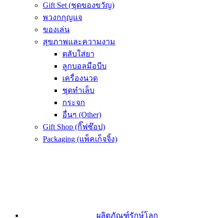
Gift Set (ชุดของขวัญ)
พวงกกุญแจ
ของเล่น
สุขภาพและความงาม
ตลับใส่ยา
ลูกบอลมือบีบ
เครื่องนวด
ชุดทำเล็บ
กระจก
อื่นๆ (Other)
Gift Shop (กิ๊ฟช๊อป)
Packaging (แพ็คเก็จจิ้ง)
ผลิตภัณฑ์รักษ์โลก