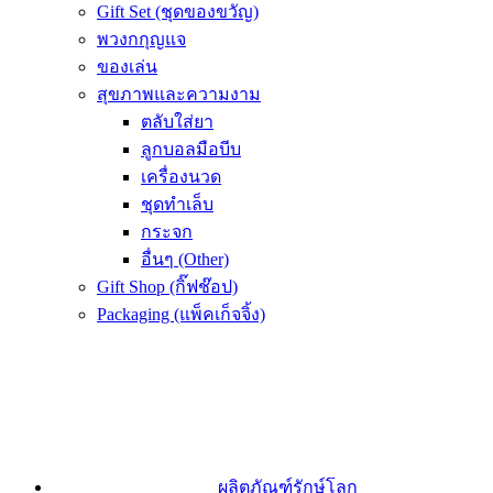
Gift Set (ชุดของขวัญ)
พวงกกุญแจ
ของเล่น
สุขภาพและความงาม
ตลับใส่ยา
ลูกบอลมือบีบ
เครื่องนวด
ชุดทำเล็บ
กระจก
อื่นๆ (Other)
Gift Shop (กิ๊ฟช๊อป)
Packaging (แพ็คเก็จจิ้ง)
ผลิตภัณฑ์รักษ์โลก