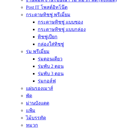
Post IT โพสต์อิทโน๊ต
กระดาษทิชชู่ พรีเมี่ยม
กระดาษทิชชู่ แบบซอง
กระดาษทิชชู่ แบบกล่อง
ทิชชู่เปียก
กล่องใส่ทิชชู่
ร่ม พรีเมี่ยม
ร่มตอนเดียว
ร่มพับ 2 ตอน
ร่มพับ 3 ตอน
ร่มกอล์ฟ
แผ่นรองเมาส์
พัด
ม่านบังแดด
แฟ้ม
ไม้บรรทัด
หมวก