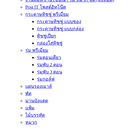
Post IT โพสต์อิทโน๊ต
กระดาษทิชชู่ พรีเมี่ยม
กระดาษทิชชู่ แบบซอง
กระดาษทิชชู่ แบบกล่อง
ทิชชู่เปียก
กล่องใส่ทิชชู่
ร่ม พรีเมี่ยม
ร่มตอนเดียว
ร่มพับ 2 ตอน
ร่มพับ 3 ตอน
ร่มกอล์ฟ
แผ่นรองเมาส์
พัด
ม่านบังแดด
แฟ้ม
ไม้บรรทัด
หมวก