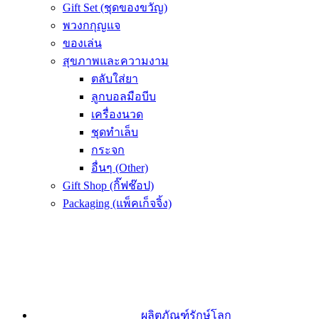
Gift Set (ชุดของขวัญ)
พวงกกุญแจ
ของเล่น
สุขภาพและความงาม
ตลับใส่ยา
ลูกบอลมือบีบ
เครื่องนวด
ชุดทำเล็บ
กระจก
อื่นๆ (Other)
Gift Shop (กิ๊ฟช๊อป)
Packaging (แพ็คเก็จจิ้ง)
ผลิตภัณฑ์รักษ์โลก