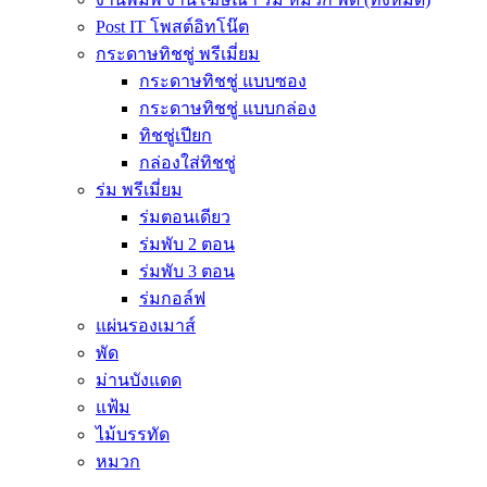
Post IT โพสต์อิทโน๊ต
กระดาษทิชชู่ พรีเมี่ยม
กระดาษทิชชู่ แบบซอง
กระดาษทิชชู่ แบบกล่อง
ทิชชู่เปียก
กล่องใส่ทิชชู่
ร่ม พรีเมี่ยม
ร่มตอนเดียว
ร่มพับ 2 ตอน
ร่มพับ 3 ตอน
ร่มกอล์ฟ
แผ่นรองเมาส์
พัด
ม่านบังแดด
แฟ้ม
ไม้บรรทัด
หมวก