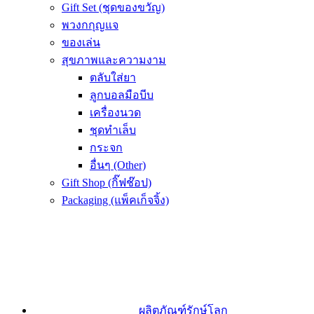
Gift Set (ชุดของขวัญ)
พวงกกุญแจ
ของเล่น
สุขภาพและความงาม
ตลับใส่ยา
ลูกบอลมือบีบ
เครื่องนวด
ชุดทำเล็บ
กระจก
อื่นๆ (Other)
Gift Shop (กิ๊ฟช๊อป)
Packaging (แพ็คเก็จจิ้ง)
ผลิตภัณฑ์รักษ์โลก