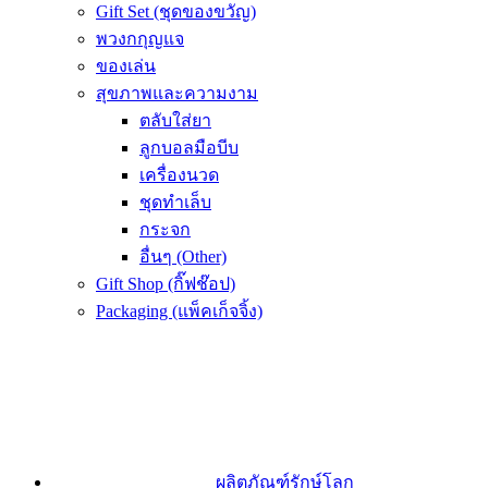
Gift Set (ชุดของขวัญ)
พวงกกุญแจ
ของเล่น
สุขภาพและความงาม
ตลับใส่ยา
ลูกบอลมือบีบ
เครื่องนวด
ชุดทำเล็บ
กระจก
อื่นๆ (Other)
Gift Shop (กิ๊ฟช๊อป)
Packaging (แพ็คเก็จจิ้ง)
ผลิตภัณฑ์รักษ์โลก