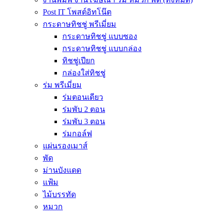
Post IT โพสต์อิทโน๊ต
กระดาษทิชชู่ พรีเมี่ยม
กระดาษทิชชู่ แบบซอง
กระดาษทิชชู่ แบบกล่อง
ทิชชู่เปียก
กล่องใส่ทิชชู่
ร่ม พรีเมี่ยม
ร่มตอนเดียว
ร่มพับ 2 ตอน
ร่มพับ 3 ตอน
ร่มกอล์ฟ
แผ่นรองเมาส์
พัด
ม่านบังแดด
แฟ้ม
ไม้บรรทัด
หมวก