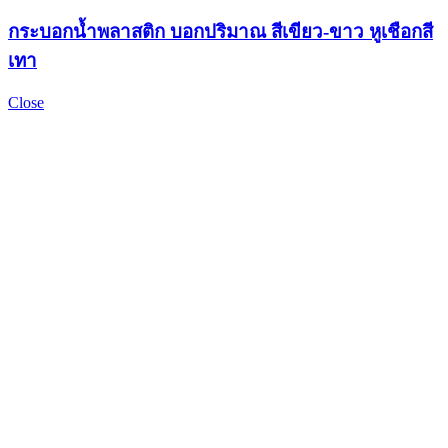
กระบอกน้ำพลาสติก บอกปริมาณ สีเขียว-ขาว หูเชือกสี
เทา
Close