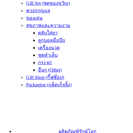
Gift Set (ชุดของขวัญ)
พวงกกุญแจ
ของเล่น
สุขภาพและความงาม
ตลับใส่ยา
ลูกบอลมือบีบ
เครื่องนวด
ชุดทำเล็บ
กระจก
อื่นๆ (Other)
Gift Shop (กิ๊ฟช๊อป)
Packaging (แพ็คเก็จจิ้ง)
ผลิตภัณฑ์รักษ์โลก