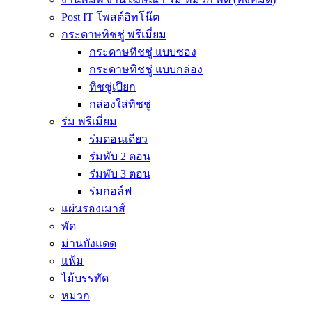
Post IT โพสต์อิทโน๊ต
กระดาษทิชชู่ พรีเมี่ยม
กระดาษทิชชู่ แบบซอง
กระดาษทิชชู่ แบบกล่อง
ทิชชู่เปียก
กล่องใส่ทิชชู่
ร่ม พรีเมี่ยม
ร่มตอนเดียว
ร่มพับ 2 ตอน
ร่มพับ 3 ตอน
ร่มกอล์ฟ
แผ่นรองเมาส์
พัด
ม่านบังแดด
แฟ้ม
ไม้บรรทัด
หมวก