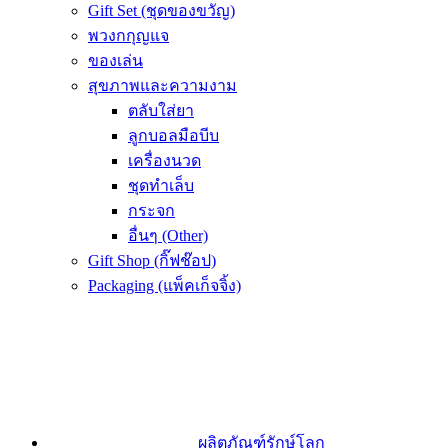
Gift Set (ชุดของขวัญ)
พวงกกุญแจ
ของเล่น
สุขภาพและความงาม
ตลับใส่ยา
ลูกบอลมือบีบ
เครื่องนวด
ชุดทำเล็บ
กระจก
อื่นๆ (Other)
Gift Shop (กิ๊ฟช๊อป)
Packaging (แพ็คเก็จจิ้ง)
ผลิตภัณฑ์รักษ์โลก