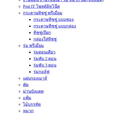
Post IT โพสต์อิทโน๊ต
กระดาษทิชชู่ พรีเมี่ยม
กระดาษทิชชู่ แบบซอง
กระดาษทิชชู่ แบบกล่อง
ทิชชู่เปียก
กล่องใส่ทิชชู่
ร่ม พรีเมี่ยม
ร่มตอนเดียว
ร่มพับ 2 ตอน
ร่มพับ 3 ตอน
ร่มกอล์ฟ
แผ่นรองเมาส์
พัด
ม่านบังแดด
แฟ้ม
ไม้บรรทัด
หมวก