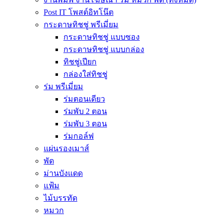
Post IT โพสต์อิทโน๊ต
กระดาษทิชชู่ พรีเมี่ยม
กระดาษทิชชู่ แบบซอง
กระดาษทิชชู่ แบบกล่อง
ทิชชู่เปียก
กล่องใส่ทิชชู่
ร่ม พรีเมี่ยม
ร่มตอนเดียว
ร่มพับ 2 ตอน
ร่มพับ 3 ตอน
ร่มกอล์ฟ
แผ่นรองเมาส์
พัด
ม่านบังแดด
แฟ้ม
ไม้บรรทัด
หมวก