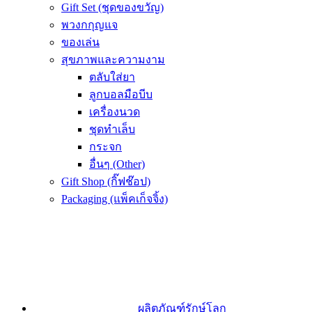
Gift Set (ชุดของขวัญ)
พวงกกุญแจ
ของเล่น
สุขภาพและความงาม
ตลับใส่ยา
ลูกบอลมือบีบ
เครื่องนวด
ชุดทำเล็บ
กระจก
อื่นๆ (Other)
Gift Shop (กิ๊ฟช๊อป)
Packaging (แพ็คเก็จจิ้ง)
ผลิตภัณฑ์รักษ์โลก