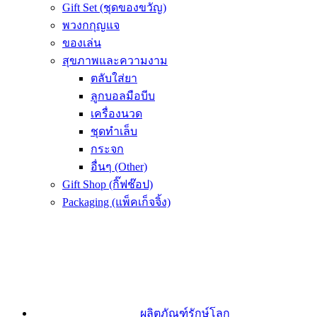
Gift Set (ชุดของขวัญ)
พวงกกุญแจ
ของเล่น
สุขภาพและความงาม
ตลับใส่ยา
ลูกบอลมือบีบ
เครื่องนวด
ชุดทำเล็บ
กระจก
อื่นๆ (Other)
Gift Shop (กิ๊ฟช๊อป)
Packaging (แพ็คเก็จจิ้ง)
ผลิตภัณฑ์รักษ์โลก