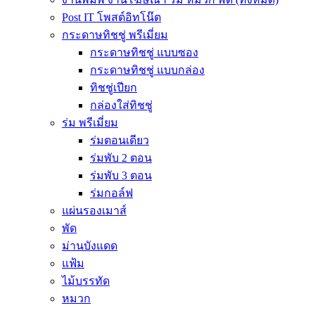
Post IT โพสต์อิทโน๊ต
กระดาษทิชชู่ พรีเมี่ยม
กระดาษทิชชู่ แบบซอง
กระดาษทิชชู่ แบบกล่อง
ทิชชู่เปียก
กล่องใส่ทิชชู่
ร่ม พรีเมี่ยม
ร่มตอนเดียว
ร่มพับ 2 ตอน
ร่มพับ 3 ตอน
ร่มกอล์ฟ
แผ่นรองเมาส์
พัด
ม่านบังแดด
แฟ้ม
ไม้บรรทัด
หมวก