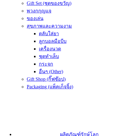
Gift Set (ชุดของขวัญ)
พวงกกุญแจ
ของเล่น
สุขภาพและความงาม
ตลับใส่ยา
ลูกบอลมือบีบ
เครื่องนวด
ชุดทำเล็บ
กระจก
อื่นๆ (Other)
Gift Shop (กิ๊ฟช๊อป)
Packaging (แพ็คเก็จจิ้ง)
ผลิตภัณฑ์รักษ์โลก