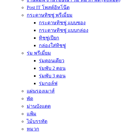
Post IT โพสต์อิทโน๊ต
กระดาษทิชชู่ พรีเมี่ยม
กระดาษทิชชู่ แบบซอง
กระดาษทิชชู่ แบบกล่อง
ทิชชู่เปียก
กล่องใส่ทิชชู่
ร่ม พรีเมี่ยม
ร่มตอนเดียว
ร่มพับ 2 ตอน
ร่มพับ 3 ตอน
ร่มกอล์ฟ
แผ่นรองเมาส์
พัด
ม่านบังแดด
แฟ้ม
ไม้บรรทัด
หมวก